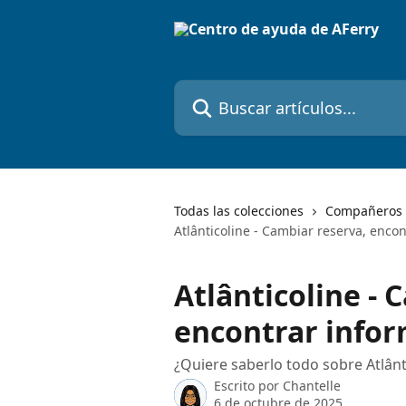
Ir al contenido principal
Buscar artículos...
Todas las colecciones
Compañeros 
Atlânticoline - Cambiar reserva, enco
Atlânticoline - 
encontrar info
¿Quiere saberlo todo sobre Atlânt
Escrito por
Chantelle
6 de octubre de 2025